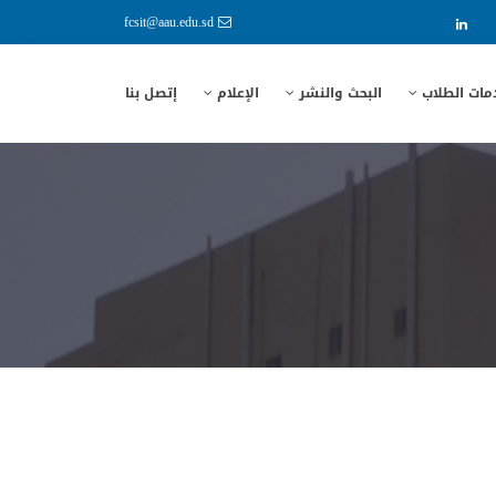
fcsit@aau.edu.sd
مات الطلاب
البحث والنشر
الإعلام
إتصل بنا