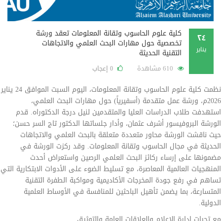
كلية علوم الحاسوب وتقانة المعلومات تعقد ورشة
٢٤
تخصصية حول مهارات البحث العلمي والاتجاهات
يناير
التقنية الحديثة
610 مشاهدة
إعجاب
0
نظمت كلية علوم الحاسوب وتقانة المعلومات، اليوم السبت الموافق 24 يناير
2026م، ورشة عمل متقدمة (أسفيرياً) حول مهارات البحث العلمي،
استهدفت طلاب الدراسات العليا والمتقدمين لنيل درجة الدكتوراه. قدم
الورشة البروفيسور أشرف عثمان، وأدار جلساتها الدكتور تاج السر حسن؛
حيث ناقشت الورشة محاور متعددة متعلقة بالبحث العلمي والاتجاهات
الحديثة في مجال الحاسوب وتقانة المعلومات. وقد ركزت الورشة في
مضمونها على إرساء ركائز البحث العلمي الرصين واستعراض أحدث
المنهجيات العالمية المعاصرة، مع تسليط الضوء على الأدوات الابتكارية التي
تساهم في رفع جودة المخرجات الأكاديمية ومواكبة الطفرة التقنية
المتسارعة، بما يضمن تأهيل الباحثين للمنافسة في الأوساط العلمية
الدولية.
مع تحيات إدارة الإعلام والعلاقات العامة والتوثيق