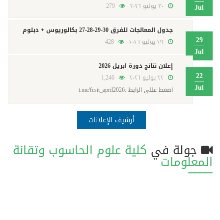
٣٠ يوليو ٢٠٢٦
279
Jul
جدول المعالجات للفرق 30-29-28-27 بكالوريوس + دبلوم
29
٢٩ يوليو ٢٠٢٦
428
Jul
إعلان نتائج دورة ابريل 2026
22
٢٢ يوليو ٢٠٢٦
1,246
Jul
اضغط عللى الرابط :t.me/fcsit_april2026
أرشيف الإعلانات
جولة في
كلية علوم الحاسوب وتقانة
المعلومات
فيديو
تصويري