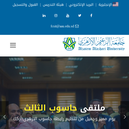
الإنجليزية
|
البريد الإلكتروني
|
هيئة التدريس
|
القبول والتسجيل
fcsit@aau.edu.sd
ملتقى
حاسوب الثالث
يوم مميز وجميل من تنظيم رابطة حاسوب الازهري(أزكا)