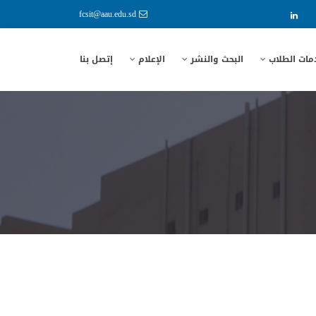
fcsit@aau.edu.sd
مات الطلاب
البحث والنشر
الإعلام
إتصل بنا