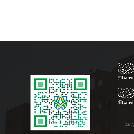
fcsit