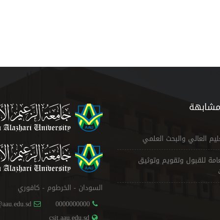
مشابهة
عليم العالي والبحث العلمي
لعامة للقبول وتقويم وتوثيق
السودان - الخرطوم - كافوري
@aau.edu.sd
0000000000
csit.aau.edu.sd