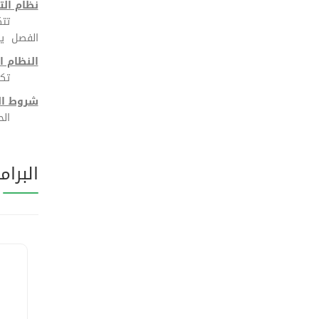
نظام الت
تتكون ال
الفصل يق
النظام ا
تكون الد
شروط ال
الحصول ع
البرام