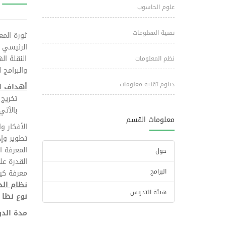
علوم الحاسوب
تقنية المعلومات
ثورة المع
الرئيسي ا
النقلة ا
نظم المعلومات
والبرامج
دبلوم تقنية معلومات
أهداف ال
تخريج 
بالآتي:
معلومات القسم
الأفكار و
تطوير وإ
المعرفة 
حول
القدرة ع
البرامج
معرفة كيف
نظام الد
هيئة التدريس
نوع نظا 
مدة الدر