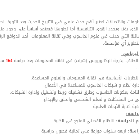
لومات والاتصالات تعتبر أهم حدث علمي في التاريخ الحديث بعد الثورة ال
لذي يؤثر ويحدد القوى التنافسية أما تطورها فيعتمد أساساً على وجود من
لهائلة التي حدثت في علوم الحاسوب وفي تقانة المعلومات أحد الدوافع ال
 لتطوير أي مؤسسة.
برنامج:-
الطلاب بدرجة البكالوريوس (شرف) في تقانة المعلومات بعد دراسة
164
ساع
-
النظريات الأساسية في تقانة المعلومات والعلوم المساعدة.
دارة نظم و شبكات الحاسوب للمساعدة في الأعمال.
التامة بمكونات الحاسوب وطرق تشغيله وربط وتشغيل وإدارة الشبكات.
لى حل المشكلات والتعلم الشخصي والخلق والإبداع.
ية كتابة الأبحاث العلمية.
راسة:
م الدراسة:
النظام الفصلي المتبع في الكلية.
اسة:
اربعه سنوات موزعة على ثمانية فصول دراسية