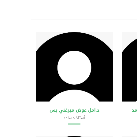
مد
د.امل عوض ميرغني يس
أستاذ مساعد
مات
كلية علوم الحاسوب وتقانة المعلومات