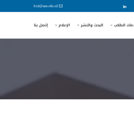
fcsit@aau.edu.sd
مات الطلاب
البحث والنشر
الإعلام
إتصل بنا