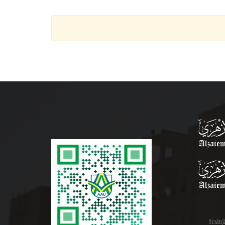
fcsit