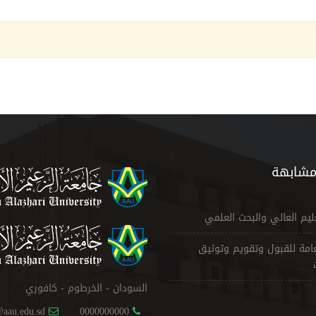
مشابهة
عليم العالي والبحث العلمي
لعامة للقبول وتقويم وتوثيق
السودان - الخرطوم - كافوري
@aau.edu.sd
0000000000