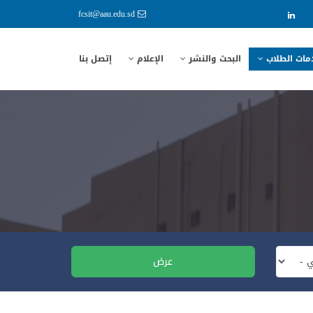
fcsit@aau.edu.sd
مات الطلاب
البحث والنشر
الإعلام
إتصل بنا
عرض