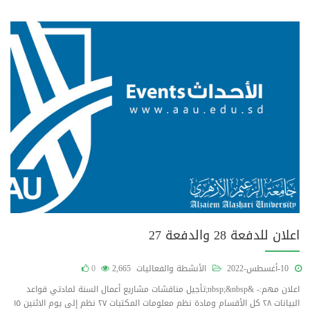
اعلان للدفعة 28 والدفعة 27
10-أغسطس-2022
الأنشطة والفعاليات
2,665
0
اعلان مهم:- &nbsp;&nbsp;تأجيل مناقشات مشاريع أعمال السنة لمادتي قواعد
البيانات ٢٨ كل الأقسام ومادة نظم معلومات المكتبات ٢٧ نظم إلى يوم الاثنين ١٥