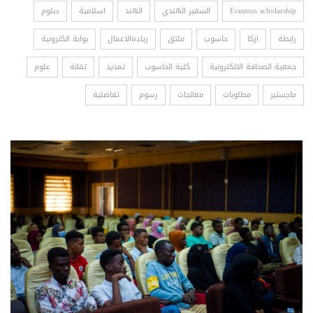
Erasmus scholarship
السفير الهندي
الهند
اسلامية
دبلوم
رابطة
ازكا
حاسوب
ملتق
ريادةالاعمال
بوابة الكترونية
جمعية الصحافة الالكترونية
كلية الحاسوب
تمديد
تقانة
علوم
ماجستير
مطلوبات
معالجات
رسوم
تفاضلية