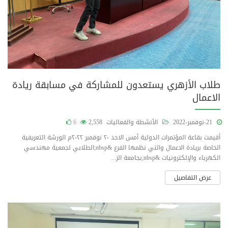
طلاب الأزهري يستعدون للمشاركة في مسابقة ريادة
الاعمال
21-نوفمبر-2022
الأنشطة والفعاليات
2,558
6
أقيمت بقاعة المؤتمرات الدولية أمس الاحد ٢٠ نوفمبر ٢٠٢٢م الورشة التعريفية
الخاصة بريادة الاعمال والتي نظمها الفرع &nbsp;الطلابي لجمعية مهندسي
الكهرباء والإلكترونيات &nbsp;بجامعة الز...
عرض التفاصيل