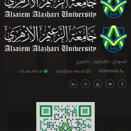
السودان - الخرطوم - كافوري
csit.aau.edu.sd
fcsit@aau.edu.sd
0000000000