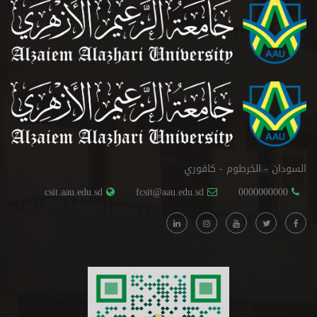
السودان - الخرطوم - كافوري
csit.aau.edu.sd
fcsit@aau.edu.sd
0000000000